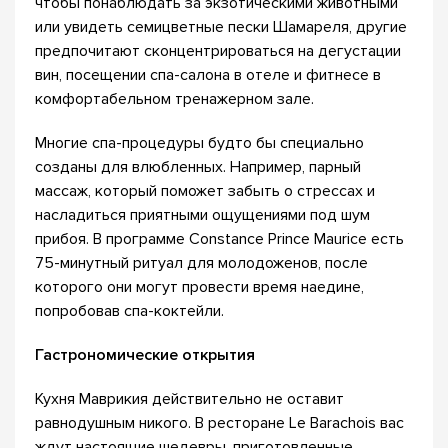
чтобы понаблюдать за экзотическими животными
или увидеть семицветные пески Шамареля, другие
предпочитают сконцентрироваться на дегустации
вин, посещении спа-салона в отеле и фитнесе в
комфортабельном тренажерном зале.
Многие спа-процедуры будто бы специально
созданы для влюбленных. Например, парный
массаж, который поможет забыть о стрессах и
насладиться приятными ощущениями под шум
прибоя. В программе Constance Prince Maurice есть
75-минутный ритуал для молодоженов, после
которого они могут провести время наедине,
попробовав спа-коктейли.
Гастрономические открытия
Кухня Маврикия действительно не оставит
равнодушным никого. В ресторане Le Barachois вас
ждут настоящие шедевры, приготовленные