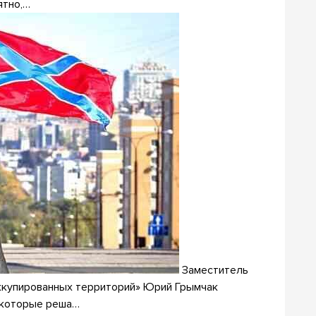
ятно,…
Заместитель
ккупированных территорий» Юрий Грымчак
, которые реша…