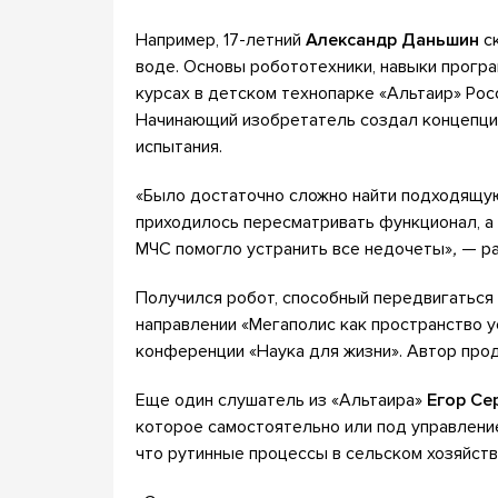
Например, 17-летний
Александр Даньшин
ск
воде. Основы робототехники, навыки прогр
курсах в детском технопарке «Альтаир» Ро
Начинающий изобретатель создал концепци
испытания.
«Было достаточно сложно найти подходящу
приходилось пересматривать функционал, а
МЧС помогло устранить все недочеты»
,
— р
Получился робот, способный передвигаться и
направлении «Мегаполис как пространство у
конференции «Наука для жизни». Автор про
Еще один слушатель из «Альтаира»
Егор Се
которое самостоятельно или под управлени
что рутинные процессы в сельском хозяйств