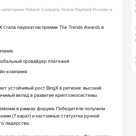
категориях Fintech Company, Global Payment Provider и
X стала лауреатом премии The Trends Awards в
пания
лобальный провайдер платежей
йн-компания
ет устойчивый рост BingX в регионе, высокий
ачимый вклад в развитие криптоэкосистемы.
емонии в рамках форума. Победители получили
ами (7 карат) и кастомные статуэтки ручной
го лидерства.