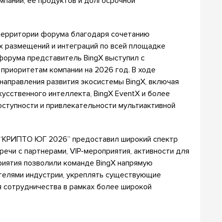
мпании, её продуктов и долгосрочной
 территории форума благодаря сочетанию
 размещений и интеграций по всей площадке
форума представитель BingX выступил с
приоритетам компании на 2026 год. В ходе
аправления развития экосистемы BingX, включая
кусственного интеллекта, BingX EventX и более
ступности и привлекательности мультиактивной
 “КРИПТО ЮГ 2026” предоставил широкий спектр
речи с партнерами, VIP-мероприятия, активности для
риятия позволили команде BingX напрямую
телями индустрии, укреплять существующие
я сотрудничества в рамках более широкой