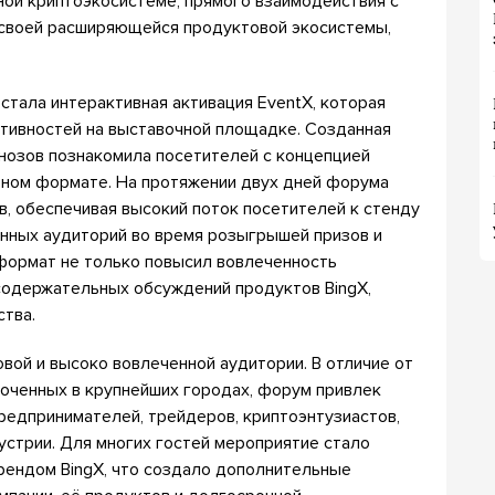
ной криптоэкосистеме, прямого взаимодействия с
своей расширяющейся продуктовой экосистемы,
стала интерактивная активация EventX, которая
ктивностей на выставочной площадке. Созданная
гнозов познакомила посетителей с концепцией
ьном формате. На протяжении двух дней форума
в, обеспечивая высокий поток посетителей к стенду
енных аудиторий во время розыгрышей призов и
формат не только повысил вовлеченность
 содержательных обсуждений продуктов BingX,
ства.
вой и высоко вовлеченной аудитории. В отличие от
оченных в крупнейших городах, форум привлек
едпринимателей, трейдеров, криптоэнтузиастов,
устрии. Для многих гостей мероприятие стало
рендом BingX, что создало дополнительные