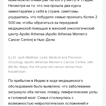
немелкоклеточный рак легкого (НМРЛ) IV стадии.
Несмотря на то, что она прошла два курса
химиотерапии у себя в стране, симптомы
ухудшились, что побудило семью проехать более 2
500 км, чтобы обратиться за передовой
медицинской помощью в женский онкологический
центр Apollo Athenaa (Apollo Athenaa Women’s
Cancer Centre) в Нью-Дели.
(L) Dr. Jyoti Wadhwa, Lead, Medical and Precision
Oncology, Apollo Athenaa Women’s Cancer Centre, with
(M) Ms. Maya, the 69-year-old cancer winner from
Kazakhstan.
По прибытии в Индию в ходе медицинского
обследования было выявлено, что заболевание
затронуло оба легких, плевру, лимфатические узлы
и головной мозг. Семья столкнулась с
возможностью неврологических осложнений и