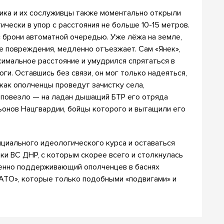
ника и их сослуживцы также моментально открыли
ически в упор с расстояния не больше 10-15 метров.
с брони автоматной очередью. Уже лёжа на земле,
ые повреждения, медленно отъезжает. Сам «Янек»,
симальное расстояние и умудрился спрятаться в
ги. Оставшись без связи, он мог только надеяться,
 как ополченцы проведут зачистку села,
у повезло — на ладан дышащий БТР его отряда
ьонов Нацгвардии, бойцы которого и вытащили его
ициального идеологического курса и оставаться
ки ВС ДНР, с которым скорее всего и столкнулась
зменно поддерживающий ополченцев в баснях
 АТО», которые только подобными «подвигами» и