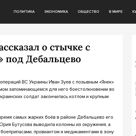
ПОЛИТИКА
ЭКОНОМИКА
ОБЩЕСТВО
В МИРЕ
К
ссказал о стычке с
» под Дебальцево
операций ВС Украины Иван Зуев с позывным «Янек»
амом запоминающемся для него боестолкновении во
украинских солдат закончилась котлом и крупным
 время самых жарких боёв в районе Дебальцево его
 Юрия Бутусова выводила колонны из окружения, а
 боеприпасами, провиантом и медикаментами в зону