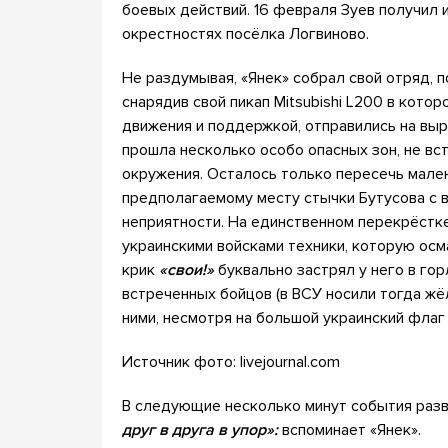
боевых действий. 16 февраля Зуев получил 
окрестностях посёлка Логвиново.
Не раздумывая, «Янек» собрал свой отряд, 
снарядив свой пикап Mitsubishi L200 в кото
движения и поддержкой, отправились на вы
прошла несколько особо опасных зон, не вст
окружения. Осталось только пересечь мале
предполагаемому месту стычки Бутусова с вр
неприятности. На единственном перекрёстк
украинскими войсками техники, которую осм
крик
«свои!»
буквально застрял у него в гор
встреченных бойцов (в ВСУ носили тогда жё
ними, несмотря на большой украинский флаг 
Источник фото: livejournal.com
В следующие несколько минут события разв
друг в друга в упор»:
вспоминает «Янек».