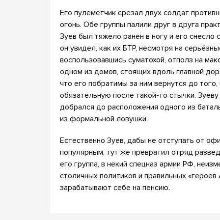
Его пулеметчик срезал двух солдат против
огонь. Обе группы палили друг в друга практ
Зуев был тяжело ранен в ногу и его снесло 
он увидел, как их БТР, несмотря на серьёзн
воспользовавшись суматохой, отполз на мак
одном из домов, стоящих вдоль главной доро
что его побратимы за ним вернутся до того,
обязательную после такой-то стычки. Зуев
добрался до расположения одного из батал
из формальной ловушки.
Естественно Зуев, дабы не отступать от оф
популярным, тут же превратил отряд развед
его группа, в некий спецназ армии РФ, неи
столичных политиков и правильных «героев
зарабатывают себе на пенсию.