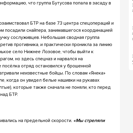
информацию, что группа Бутусова попала в засаду в
позаимствовал БТР на базе 73 центра спецопераций и
ром посадили снайпера, занимавшегося координацией
ручку сослуживцев. Небольшая сводная группа
ретив противника, и практически проникла за линию
нькое село Нижнее Лозовое, чтобы выйти к
агом, но здесь спецназ и нарвался на
е посёлка отряд остановился у брошенной
атривали неизвестные бойцы. По словам «Янека»
ле, когда он увидел белые нашивки на рукавах
лтые), которые также сначала не поняли, кто перед
над БТР.
ивались на предельной скорости.
«Мы стреляли