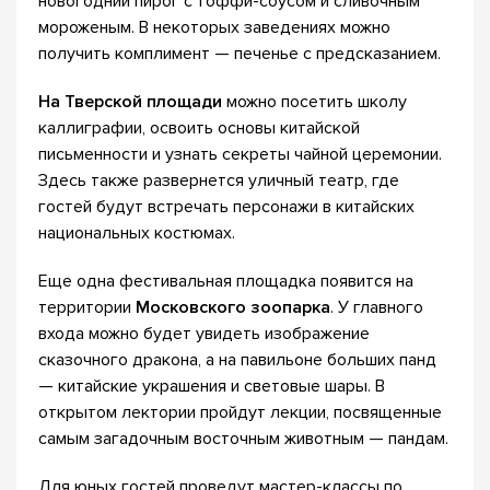
новогодний пирог с тоффи-соусом и сливочным
мороженым. В некоторых заведениях можно
получить комплимент — печенье с предсказанием.
На Тверской площади
можно посетить школу
каллиграфии, освоить основы китайской
письменности и узнать секреты чайной церемонии.
Здесь также развернется уличный театр, где
гостей будут встречать персонажи в китайских
национальных костюмах.
Еще одна фестивальная площадка появится на
территории
Московского зоопарка
. У главного
входа можно будет увидеть изображение
сказочного дракона, а на павильоне больших панд
— китайские украшения и световые шары. В
открытом лектории пройдут лекции, посвященные
самым загадочным восточным животным — пандам.
Для юных гостей проведут мастер-классы по