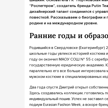
Шишкин. Основатель ГК “Портновская ман
“Рослегпром”, создатель бренда Putin Te
дизайнерский талант соединился с управ
повесткой. Рассказываем о биографии и
родине и на международном уровне.
Ранние годы и образ
Родившийся в Свердловске (Екатеринбург) 
школьные годы увлекся историей костюма и 
году он окончил МАОУ СОШ № 55 с серебря
государственную юридическую академию. Ю
параллельно его все больше интересовала м
мужском костюме в специализированных изд
Два года спустя Дмитрий открыл собственн
Здесь создавались коллекции, готовились 
индивидуальный пошив. Успех не заставил с
подиум Eurasian Fashion Week, а вскоре бр