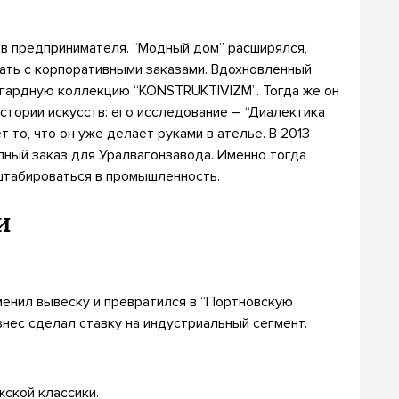
в предпринимателя. “Модный дом” расширялся,
тать с корпоративными заказами. Вдохновленный
гардную коллекцию “KONSTRUKTIVIZM”. Тогда же он
стории искусств: его исследование – “Диалектика
то, что он уже делает руками в ателье. В 2013
ный заказ для Уралвагонзавода. Именно тогда
сштабироваться в промышленность.
и
менил вывеску и превратился в “Портновскую
знес сделал ставку на индустриальный сегмент.
жской классики.