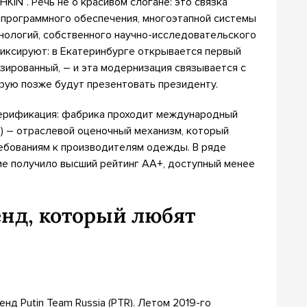
KIN”. Речь не о красивом слогане: это связка
 программного обеспечения, многоэтапной системы
хнологий, собственного научно-исследовательского
иксируют: в Екатеринбурге открывается первый
зированный, – и эта модернизация связывается с
рую позже будут презентовать президенту.
 верификация: фабрика проходит международный
tion) – отраслевой оценочный механизм, который
ебованиям к производителям одежды. В ряде
ие получило высший рейтинг AA+, доступный менее
ренд, который любят
д Putin Team Russia (PTR). Летом 2019-го