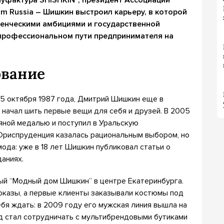
уфактура SHISHKIN”, президент Ассоциации
am Russia – Шишкин выстроил карьеру, в которой
ленческими амбициями и государственной
 профессиональном пути предпринимателя на
ование
25 октября 1987 года, Дмитрий Шишкин еще в
начал шить первые вещи для себя и друзей. В 2005
ной медалью и поступил в Уральскую
риспруденция казалась рациональным выбором, но
ода: уже в 18 лет Шишкин публиковал статьи о
аниях.
ый “Модный дом Шишкин” в центре Екатеринбурга.
показы, а первые клиенты заказывали костюмы под
ебя ждать: в 2009 году его мужская линия вышла на
енд стал сотрудничать с мультибрендовыми бутиками