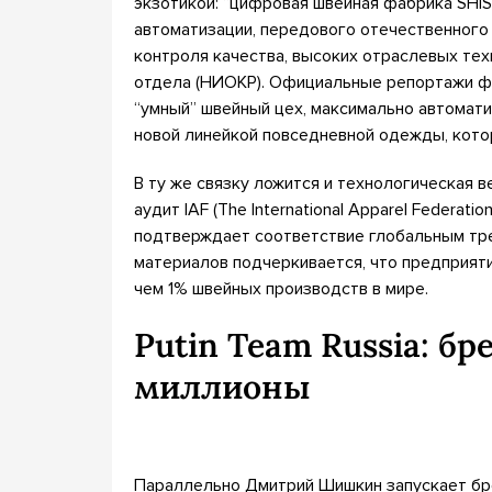
экзотикой: “цифровая швейная фабрика SHISH
автоматизации, передового отечественного
контроля качества, высоких отраслевых те
отдела (НИОКР). Официальные репортажи ф
“умный” швейный цех, максимально автомати
новой линейкой повседневной одежды, кото
В ту же связку ложится и технологическая
аудит IAF (The International Apparel Federa
подтверждает соответствие глобальным тр
материалов подчеркивается, что предприят
чем 1% швейных производств в мире.
Putin Team Russia: б
миллионы
Параллельно Дмитрий Шишкин запускает брен