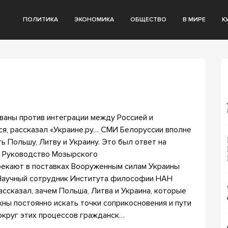
ПОЛИТИКА
ЭКОНОМИКА
ОБЩЕСТВО
В МИРЕ
К
ваны против интеграции между Россией и
ся, рассказал «Украине.ру… СМИ Белоруссии вполне
 Польшу, Литву и Украину. Это был ответ на
… Руководство Мозырского
екают в поставках Вооруженным силам Украины
 Научный сотрудник Института философии НАН
ссказал, зачем Польша, Литва и Украина, которые
ны постоянно искать точки соприкосновения и пути
округ этих процессов гражданск…