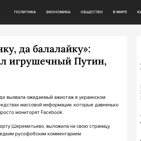
ПОЛИТИКА
ЭКОНОМИКА
ОБЩЕСТВО
В МИРЕ
К
ку, да балалайку»:
л игрушечный Путин,
еде вызвала ожидаемый ажиотаж в украинском
средствах массовой информации, которые давненько
просто мониторят Facebook.
порту Шереметьево, выложила на свою страницу
 едким русофобским комментарием.