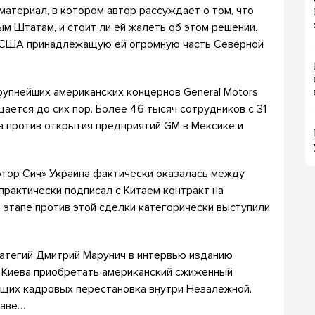
атериал, в котором автор рассуждает о том, что
м Штатам, и стоит ли ей жалеть об этом решении.
а США принадлежащую ей огромную часть Северной
рупнейших американских концернов General Motors
ается до сих пор. Более 46 тысяч сотрудников с 31
та против открытия предприятий GM в Мексике и
отор Сич» Украина фактически оказалась между
практически подписал с Китаем контракт на
 этапе против этой сделки категорически выступили
атегий Дмитрий Марунич в интервью изданию
х Киева приобретать американский сжиженный
кущих кадровых перестановка внутри Незалежной.
шаве…