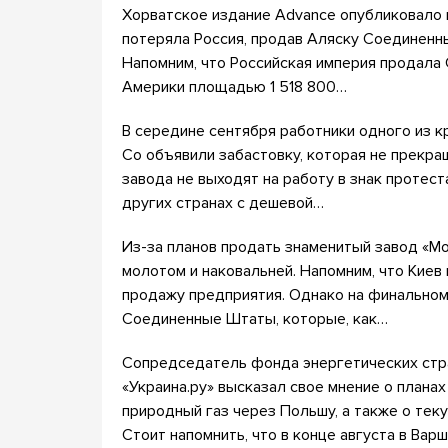
Хорватское издание Advance опубликовало м
потеряла Россия, продав Аляску Соединенны
Напомним, что Российская империя продал
Америки площадью 1 518 800…
В середине сентября работники одного из к
Co объявили забастовку, которая не прекращ
завода не выходят на работу в знак протес
других странах с дешевой…
Из-за планов продать знаменитый завод «М
молотом и наковальней. Напомним, что Киев 
продажу предприятия. Однако на финальном
Соединенные Штаты, которые, как…
Сопредседатель фонда энергетических стр
«Украина.ру» высказал свое мнение о плана
природный газ через Польшу, а также о те
Стоит напомнить, что в конце августа в Вар