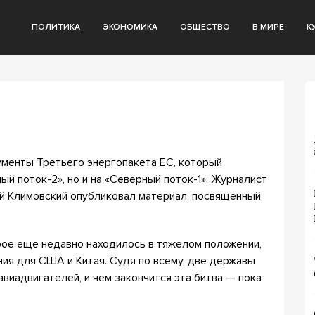
ПОЛИТИКА
ЭКОНОМИКА
ОБЩЕСТВО
В МИРЕ
К
ументы Третьего энергопакета ЕС, который
й поток-2», но и на «Северный поток-1». Журналист
й Климовский опубликовал материал, посвященный
рое еще недавно находилось в тяжелом положении,
ия для США и Китая. Судя по всему, две державы
виадвигателей, и чем закончится эта битва — пока