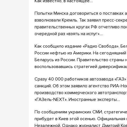
Как известно, в настоящее…
Попытки Минска договориться о поставках 
взволновали Кремль. Так заявил пресс-секр
правительственных кругах РФ отчетливо пон
очередной раз «взять на испуг»…
Как сообщило издание «Радио Свобода», Бе
России нефтью из Америки. На сегодняшний 
Беларусь из России. Правительство страны 
воспользовавшись стратегией диверсифика
Сразу 40 000 работников автозавода «ГАЗ» 
санкций. Об этом заявило агентство РИА-Н
производство коммерческого автотранспорта
«ГАЗель-NEXT». Иностранные эксперты…
По сообщениям украинских СМИ, стратегич
прибудет в Киев этой осенью. Официальная 
Незалежной. Однако журналист Дмитрий Ко