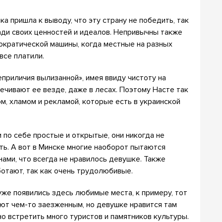
а пришла к выводу, что эту страну не победить, так
ади своих ценностей и идеалов. Непривычны также
ократической машины, когда местные на разных
все платили.
приличия вылизанной», имея ввиду чистоту на
ечивают ее везде, даже в лесах. Поэтому Насте так
м, хламом и рекламой, которые есть в украинской
 по себе простые и открытые, они никогда не
сть. А вот в Минске многие наоборот пытаются
ами, что всегда не нравилось девушке. Также
ботают, так как очень трудолюбивые.
уже появились здесь любимые места, к примеру, тот
ют чем-то заезженным, но девушке нравится там
жно встретить много туристов и памятников культуры.