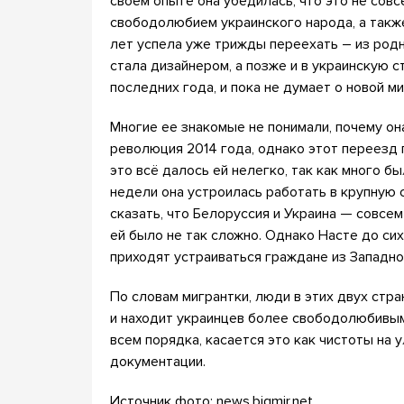
своем опыте она убедилась, что это не совс
свободолюбием украинского народа, а также
лет успела уже трижды переехать – из родн
стала дизайнером, а позже и в украинскую с
последних года, и пока не думает о новой ми
Многие ее знакомые не понимали, почему она
революция 2014 года, однако этот переезд 
это всё далось ей нелегко, так как много бы
недели она устроилась работать в крупную
сказать, что Белоруссия и Украина — совсе
ей было не так сложно. Однако Насте до сих 
приходят устраиваться граждане из Западной
По словам мигрантки, люди в этих двух стра
и находит украинцев более свободолюбивыми
всем порядка, касается это как чистоты на 
документации.
Источник фото: news.bigmir.net