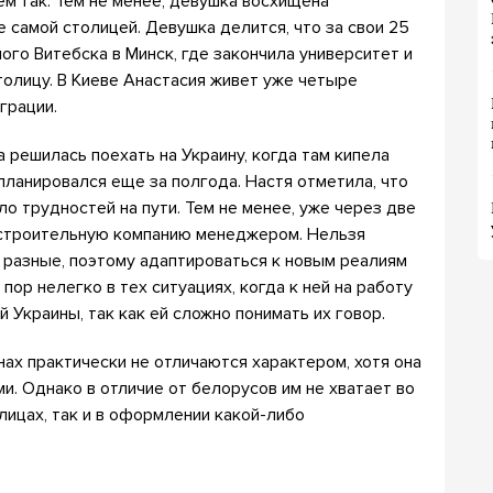
ем так. Тем не менее, девушка восхищена
 самой столицей. Девушка делится, что за свои 25
ого Витебска в Минск, где закончила университет и
толицу. В Киеве Анастасия живет уже четыре
грации.
 решилась поехать на Украину, когда там кипела
планировался еще за полгода. Настя отметила, что
ло трудностей на пути. Тем не менее, уже через две
 строительную компанию менеджером. Нельзя
м разные, поэтому адаптироваться к новым реалиям
пор нелегко в тех ситуациях, когда к ней на работу
 Украины, так как ей сложно понимать их говор.
нах практически не отличаются характером, хотя она
. Однако в отличие от белорусов им не хватает во
улицах, так и в оформлении какой-либо