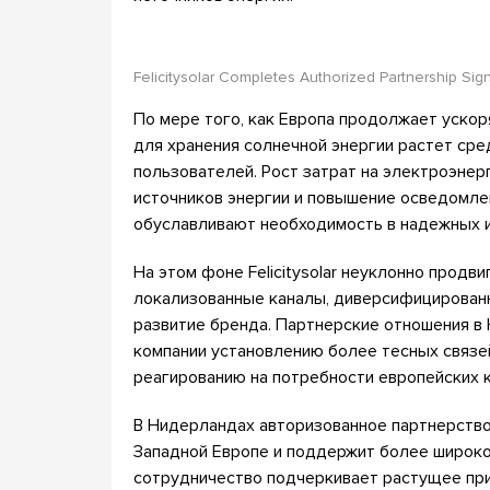
Felicitysolar Completes Authorized Partnership Si
По мере того, как Европа продолжает ускор
для хранения солнечной энергии растет ср
пользователей. Рост затрат на электроэне
источников энергии и повышение осведомле
обуславливают необходимость в надежных и
На этом фоне Felicitysolar неуклонно прод
локализованные каналы, диверсифицирован
развитие бренда. Партнерские отношения в
компании установлению более тесных связ
реагированию на потребности европейских 
В Нидерландах авторизованное партнерство 
Западной Европе и поддержит более широко
сотрудничество подчеркивает растущее приз