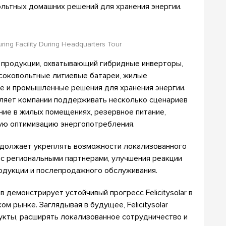
ольтных домашних решений для хранения энергии.
uring Facility During Headquarters Tour
нт продукции, охватывающий гибридные инверторы,
соковольтные литиевые батареи, жилые
е и промышленные решения для хранения энергии.
ляет компании поддерживать несколько сценариев
ние в жилых помещениях, резервное питание,
ую оптимизацию энергопотребления.
продолжает укреплять возможности локализованного
с региональными партнерами, улучшения реакции
родукции и послепродажного обслуживания.
 демонстрирует устойчивый прогресс Felicitysolar в
м рынке. Заглядывая в будущее, Felicitysolar
кты, расширять локализованное сотрудничество и