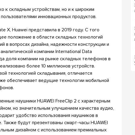
ко к складным устройствам, но и к широким
 пользователями инновационных продуктов.
e X, Huawei представила в 2019 году. С того
ее положение в области складных технологий
й в вопросах дизайна, надежности конструкции и
налитической компании International Data
года доля компании на рынке складных телефонов в
реализовано более 10 миллионов устройств.
ой технологией складывания, отличается
кже обеспечивает ведущие технологии мобильной
фонов.
енные наушники HUAWEI FreeClip 2 с характерным
йном, но значительным улучшением качества аудио,
одарит удобство использования наушников в
ие. Также будут презентованы смарт-часы HUAWEI
льным дизайном с использованием премиальных