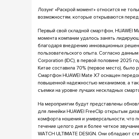
Лозунг «Раскрой момент» относится не толь
возможностям, которые открываются перед
Первый свой складной смартфон, HUAWEI Mat
момента компании удалось занять лидирующ
благодаря внедрению инновационных решени
пользовательского опыта. Согласно данным а
Corporation (IDC), в первой половине 2025 
Китае составила 70% (первое место), было 
Смартфон HUAWEI Mate X7 оснащен передов
повышенной надежностью механизмов, а та
съемки на уровне лучших нескладных смарт
На мероприятии будут представлены обновл
для линейки HUAWEI FreeClip открытым диза
комфорта ношения и универсальности, что п
течение целого дня и более четкое звучан
WATCH ULTIMATE DESIGN. Они обладают сти