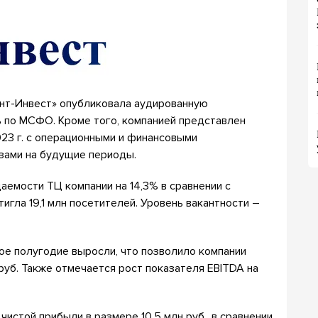
нт-Инвест» опубликовала аудированную
 по МСФО. Кроме того, компанией представлен
023 г. с операционными и финансовыми
зами на будущие периоды.
аемости ТЦ компании на 14,3% в сравнении с
игла 19,1 млн посетителей. Уровень вакантности –
ое полугодие выросли, что позволило компании
руб. Также отмечается рост показателя EBITDA на
чистой прибыли в размере 10,5 млн руб., в сравнении