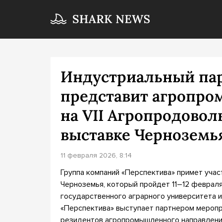
Индустриальный пар
представит агропр
на VII Агропродово
выставке Черноземь
11 февраля 2026, 8:14
Группа компаний «Перспектива» примет уча
Черноземья, который пройдет 11–12 феврал
государственного аграрного университета и
«Перспектива» выступает партнером меропр
резидентов агропромышленного направлени