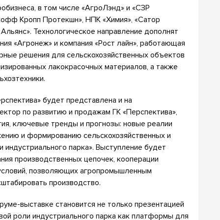
обизнеса, в том числе «АгроЛэнд» и «СЗР
кофф Кропп Протекшн», НПК «Химия», «Сатор
к Альянс». Технологическое направление дополнят
ия «Агронеж» и компания «Рост лайн», работающая
урные решения для сельскохозяйственных объектов
лизированных лакокрасочных материалов, а также
ьхозтехники.
рспектива» будет представлена и на
ректор по развитию и продажам ГК «Перспектива»,
гия, ключевые тренды и прогнозы: новые реалии
жению и формированию сельскохозяйственных и
 индустриального парка». Выступление будет
ния производственных цепочек, кооперации
условий, позволяющих агропромышленным
сштабировать производство.
оруме-выставке становится не только презентацией
овой роли индустриального парка как платформы для