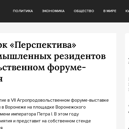
ПОЛИТИКА
ЭКОНОМИКА
ОБЩЕСТВО
В МИРЕ
К
к «Перспектива»
омышленных резидентов
льственном форуме-
я
стие в VII Агропродовольственном форуме-выставке
я в Воронеже на площадке Воронежского
мени императора Петра I. В этом году
иятия и представит на собственном стенде
я.