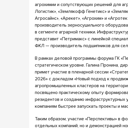
агрохимии и сопутствующих решений для агр
Логистик», «Землякофф Генетикс» и «Земля
Агросайнс», «Арекет», «Агрохим» и «Агроте
производитель зерносушильного оборудован
в сегменте аграрной техники. Инфраструкт
представит «Петримакс» с линейкой специа
ФКЛ — производитель подшипников для сел
В рамках деловой программы форума ГК «Пе
стратегическом уровне. Галина Пронина, ди
примет участие в пленарной сессии «Страте
2026» с докладом «Новый подход к продви
агропромышленных кластеров на территории
посвящено практическому опыту формирова
резидентов и созданию инфраструктурных 
компаниям быстрее запускать проекты и ма
Таким образом, участие «Перспективы» в ф
отдельных компаний, но и демонстрацией н