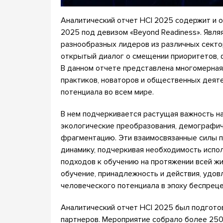
Аналитический отчет HCI 2025 содержит и 
2025 под девизом «Beyond Readiness». Явл
разнообразных лидеров из различных сектор
открытый диалог о смещении приоритетов,
В данном отчете представлена многомерная 
практиков, новаторов и общественных деят
потенциала во всем мире.
В нем подчеркивается растущая важность на
экологические преобразования, демографич
фрагментацию. Эти взаимосвязанные силы 
динамику, подчеркивая необходимость испо
подходов к обучению на протяжении всей жи
обучение, принадлежность и действия, удо
человеческого потенциала в эпоху беспрец
Аналитический отчет HCI 2025 был подготов
партнеров. Мероприятие собрало более 250 