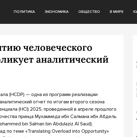
ПОЛИТИКА
ЭКОНОМИКА
ОБЩЕСТВО
В МИРЕ
К
итию человеческого
бликует аналитический
ала (HCDP) — одна из программ реализации
 аналитический отчет по итогам второго сезона
нциала (HCI) 2025, проведенной в апреле прошлого
очества принца Мухаммеда ибн Салмана ибн Абдель
ohammed bin Salman bin Abdulaziz Al Saud),
 по теме «Translating Overload into Opportunity»