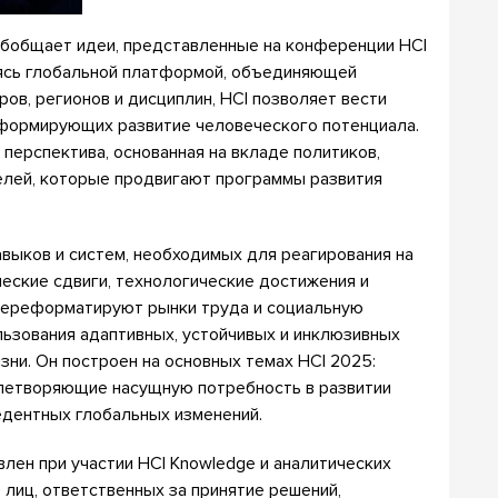
обобщает идеи, представленные на конференции HCI
яясь глобальной платформой, объединяющей
ов, регионов и дисциплин, HCI позволяет вести
 формирующих развитие человеческого потенциала.
перспектива, основанная на вкладе политиков,
елей, которые продвигают программы развития
выков и систем, необходимых для реагирования на
еские сдвиги, технологические достижения и
переформатируют рынки труда и социальную
льзования адаптивных, устойчивых и инклюзивных
зни. Он построен на основных темах HCI 2025:
влетворяющие насущную потребность в развитии
едентных глобальных изменений.
лен при участии HCI Knowledge и аналитических
лиц, ответственных за принятие решений,