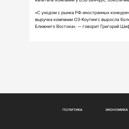
капитале компании у ВЭБ Венчурс, обеспечи
«С уходом с рынка РФ иностранных конкурен
выручка компании О3-Коутингс выросла боле
Ближнего Востока», — говорит Григорий Ши
ПОЛИТИКА
ЭКОНОМИКА