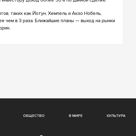
в инвестору доход более 50% по данной сделке.
тов, таких как Йотун, Хемпель и Акзо Нобель,
е чем в 3 раза. Ближайшие планы — выход на рынки
фрин.
ОБЩЕСТВО
В МИРЕ
КУЛЬТУРА