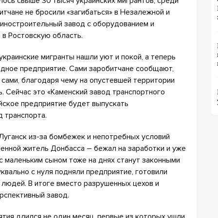
алось свыше 30 тысяч украинских мигрантов, среди
итчане не бросили «загибаться» в Незалежной и
иностроительный завод с оборудованием и
 в Ростовскую область.
краинские мигранты нашли уют и покой, а теперь
одное предприятие. Сами заробитчане сообщают,
и сами, благодаря чему на опустевшей территории
. Сейчас это «Каменский завод транспортного
йское предприятие будет выпускать
 транспорта.
Луганск из-за бомбежек и непотребных условий
ренной житель Донбасса – бежал на заработки и уже
 с маленьким сыном тоже на днях станут законными
уквально с нуля подняли предприятие, готовили
 людей. В итоге вместо разрушенных цехов и
рспективный завод.
ятия длился не один месяц, первые из которых ушли