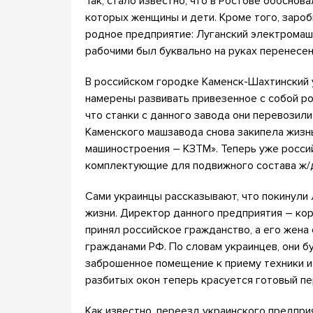
Так, стало известно, что в Ростове обоснов
которых женщины и дети. Кроме того, зароб
родное предприятие: Луганский электромаш
рабочими был буквально на руках перенесен
В российском городке Каменск-Шахтинский у
намерены развивать привезенное с собой р
что станки с данного завода они перевозил
Каменского машзавода снова закипела жизнь
машиностроения – КЗТМ». Теперь уже росси
комплектующие для подвижного состава ж/д
Сами украинцы рассказывают, что покинули 
жизни. Директор данного предприятия – ко
принял российское гражданство, а его жена
гражданами РФ. По словам украинцев, они б
заброшенное помещение к приему техники и
разбитых окон теперь красуется готовый пе
Как известно, переезд украинского предпри