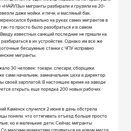
 «НАЙЛЗы» мигранты разбирали и грузили на 20-
везли даже мойки, и печи, и масляный бак.
переносился буквально на руках самих мигрантов в
 так-то просто было разобраться и в самом
Ввиду известных санкций последние не пришли на
разбираться в их устройстве. Однако им всё же
окоточные бесшумные станки с ЧПУ исправно
инские мигранты.
ало 30 человек: токари, слесари, сборщики,
е сами начальник, замначальник цеха и директор.
ы своей зарплатой. В настоящее время на заводе
руется открыть еще порядка 200 новых рабочих
кий Каменск случился 2 июня в день обстрела
нцы поняли, что оттягивать отъезд больше просто
лые, но и маленькие дети. Сейчас мигранты
 Со многими моментами справиться на новом месте