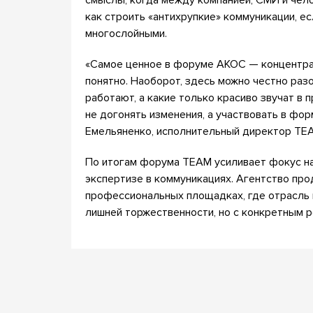
смыслы, когда между компанией, СМИ и чел
как строить «антихрупкие» коммуникации, е
многослойными.
«Самое ценное в форуме АКОС — концентрац
понятно. Наоборот, здесь можно честно разо
работают, а какие только красиво звучат в 
не догонять изменения, а участвовать в фо
Емельяненко, исполнительный директор TE
По итогам форума TEAM усиливает фокус на
экспертизе в коммуникациях. Агентство про
профессиональных площадках, где отрасль 
лишней торжественности, но с конкретным р