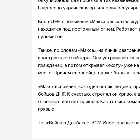
оккупировали два посёлка в так называемой 
Гладосово украинская артиллерия регулярно
Боец ДНР с позывным «Макс» рассказал жур
находятся под постоянным огнём. Работает 
пулемётов.
Также, по словам «Макса», на линии разгран
иностранные снайперы. Они устраивают нек
гражданах, а потом открывая «охоту» уже на
много. Причём европейцев даже больше, чем
«Макс» вспомнил, как один поляк, видимо, п
бойцов ДНР. К счастью, стрелял он криво, а
отвечают, ибо нет приказа. Как только кома
грязью.
Теги:Война в Донбассе, ВСУ, Иностранные н