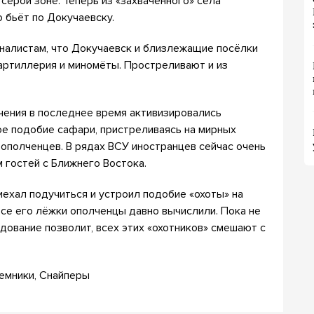
серой зоне. Теперь из «захваченного» села
 бьёт по Докучаевску.
налистам, что Докучаевск и близлежащие посёлки
артиллерия и миномёты. Простреливают и из
ичения в последнее время активизировались
ое подобие сафари, пристреливаясь на мирных
 ополченцев. В рядах ВСУ иностранцев сейчас очень
 гостей с Ближнего Востока.
риехал подучиться и устроил подобие «охоты» на
 все его лёжки ополченцы давно вычислили. Пока не
ндование позволит, всех этих «охотников» смешают с
аемники, Снайперы