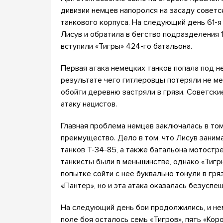
дивизии немцев напоролся на засаду советс
танкового корпуса. На следующий день 61-я
Лисув и обратила в бегство подразделения 1
вступили «Тигры» 424-го батальона.
Первая атака немецких танков попала под н
результате чего гитлеровцы потеряли не ме
обойти деревню застряли в грязи. Советск
атаку нацистов.
Главная проблема немцев заключалась в том
преимущество. Дело в том, что Лисув занимал
танков Т-34-85, а также батальона мотостр
танкисты были в меньшинстве, однако «Тигры
попытке сойти с нее буквально тонули в гря
«Пантер», но и эта атака оказалась безуспеш
На следующий день бои продолжились, и нем
поле боя осталось семь «Тигров», пять «Кор