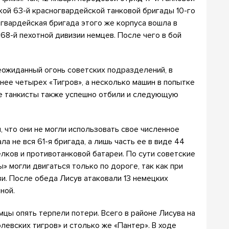
кой 63-й красногвардейской танковой бригады 10-го
 гвардейская бригада этого же корпуса вошла в
68-й пехотной дивизии немцев. После чего в бой
еожиданный огонь советских подразделений, в
нее четырех «Тигров», а несколько машин в попытке
ие танкисты также успешно отбили и следующую
, что они не могли использовать свое численное
а не вся 61-я бригада, а лишь часть ее в виде 44
елков и противотанковой батареи. По сути советские
» могли двигаться только по дороге, так как при
зи. После обеда Лисув атаковали 13 немецких
ной.
цы опять терпели потери. Всего в районе Лисува на
олевских тигров» и столько же «Пантер». В ходе