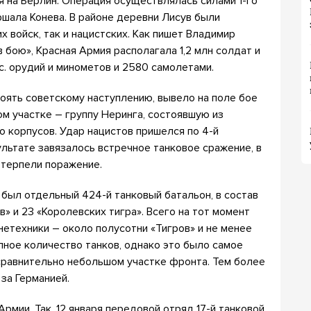
 на Берлин. Операция осуществлялась силами 1-го
шала Конева. В районе деревни Лисув были
 войск, так и нацистских. Как пишет Владимир
 бою», Красная Армия располагала 1,2 млн солдат и
с. орудий и минометов и 2580 самолетами.
оять советскому наступлению, вывело на поле бое
м участке – группу Неринга, состоявшую из
о корпусов. Удар нацистов пришелся по 4-й
льтате завязалось встречное танковое сражение, в
отерпели поражение.
был отдельный 424-й танковый батальон, в состав
в» и 23 «Королевских тигра». Всего на тот момент
нетехники – около полусотни «Тигров» и не менее
упное количество танков, однако это было самое
 сравнительно небольшом участке фронта. Тем более
за Германией.
рмии. Так, 12 января передовой отряд 17-й танковой