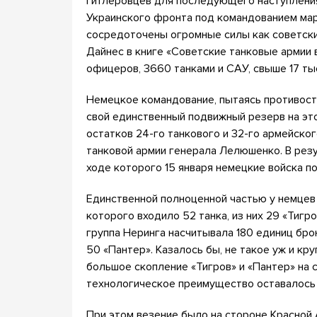
гитлеровцев для последующего наступления
Украинского фронта под командованием мар
сосредоточены огромные силы как советских
Дайнес в книге «Советские танковые армии в
офицеров, 3660 танками и САУ, свыше 17 ты
Немецкое командование, пытаясь противост
свой единственный подвижный резерв на это
остатков 24-го танкового и 32-го армейског
танковой армии генерала Лелюшенко. В резу
ходе которого 15 января немецкие войска п
Единственной полноценной частью у немцев 
которого входило 52 танка, из них 29 «Тигро
группа Неринга насчитывала 180 единиц бро
50 «Пантер». Казалось бы, не такое уж и кр
большое скопление «Тигров» и «Пантер» на
технологическое преимущество оставалось 
При этом везение было на стороне Красной А