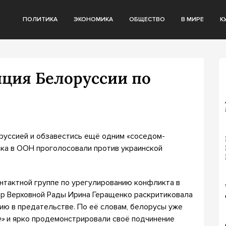
ПОЛИТИКА
ЭКОНОМИКА
ОБЩЕСТВО
В МИРЕ
К
иция Белоруссии по
оруссией и обзавестись ещё одним «соседом-
ска в ООН проголосовали против украинской
нтактной группе по урегулированию конфликта в
ер Верховной Рады Ирина Геращенко раскритиковала
ию в предательстве. По её словам, белорусы уже
е»
и ярко продемонстрировали своё подчинение