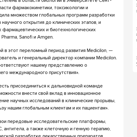
тепень в области биологии в Университете Сент-
ласти фармакокинетики, токсикологии и
одила множеством глобальных программ разработки
 научного открытия до клинических этапов, и
х фармацевтических и биотехнологических
 Pharma, Sanofi и Amgen.
 в этот переломный период развития Medicilon, —
нователь и генеральный директор компании Medicilon.
оответствуют нашему представлению о
шего международного присутствия».
есть присоединиться к дальновидной команде
зможности внести свой вклад в инновационное
ние научных исследований в клинические прорывы,
ьзу нашим глобальным клиентам и их пациентам».
свои передовые исследовательские платформы,
 антитела, а также клеточную и генную терапию,
ческой разработке лекарственных препаратов.