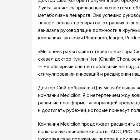
Доктор Сюй, которая получила докторскую с
Луиса, является признанным экспертом в об
метаболизма лекарств. Она успешно руков
лекарственных препаратов, от ранних этапов
занимала руководящие должности в крупны
компаниях, включая Pharmaron, Icagen, Purdue
«Мы очень рады приветствовать доктора Сюй
сказал доктор Чунлин Чен (Chunlin Chen), ос
— Ее обширный опыт и глобальный взгляд с
стимулировании инноваций и расширении на
Доктор Сюй добавила: «Для меня большая ч
компании Medicilon. Я с нетерпением жду во
развитие платформы, ускоряющей превраще
и достигать рубежей, которые принесут пол
Компания Medicilon продолжает расширять 
включая нуклеиновые кислоты, ADC, PROTAC,
укрепляя свое положение лидера в доклини