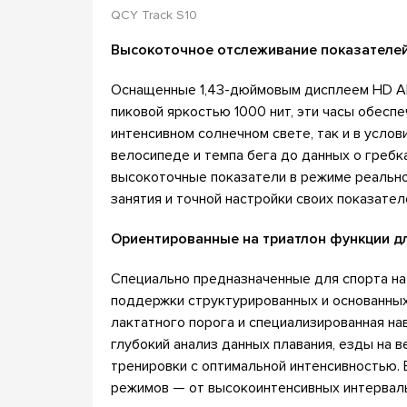
QCY Track S10
Высокоточное отслеживание показателей
Оснащенные 1,43-дюймовым дисплеем HD A
пиковой яркостью 1000 нит, эти часы обесп
интенсивном солнечном свете, так и в услов
велосипеде и темпа бега до данных о гребк
высокоточные показатели в режиме реально
занятия и точной настройки своих показателе
Ориентированные на триатлон функции д
Специально предназначенные для спорта на
поддержки структурированных и основанных
лактатного порога и специализированная н
глубокий анализ данных плавания, езды на 
тренировки с оптимальной интенсивностью.
режимов — от высокоинтенсивных интервальн