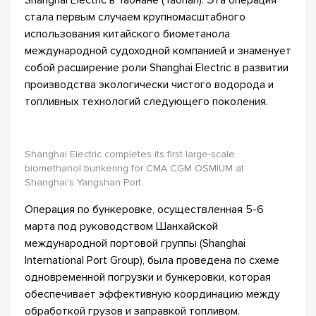
Shanghai Electric в Таонане (Taonan). Эта операция
стала первым случаем крупномасштабного
использования китайского биометанола
международной судоходной компанией и знаменует
собой расширение роли Shanghai Electric в развитии
производства экологически чистого водорода и
топливных технологий следующего поколения.
Shanghai Electric completes its first large-scale
biomethanol bunkering for CMA CGM OSMIUM at
Shanghai’s Yangshan Port.
Операция по бункеровке, осуществленная 5-6
марта под руководством Шанхайской
международной портовой группы (Shanghai
International Port Group), была проведена по схеме
одновременной погрузки и бункеровки, которая
обеспечивает эффективную координацию между
обработкой грузов и заправкой топливом.