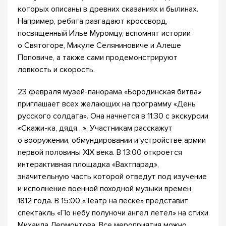
которых описаны в древних сказаниях и былинах.
Например, ребята разгадают кроссворд,
посвященный Илье Муромцу, вспомнят истории
о Святогоре, Микуле Селяниновиче и Алеше
Поповиче, а также сами продемонстрируют
ловкость и скорость.
23 февраля музей-панорама «Бородинская битва»
приглашает всех желающих на программу «День
русского солдата». Она начнется в 11:30 с экскурсии
«Скажи-ка, дядя…». Участникам расскажут
о вооружении, обмундировании и устройстве армии
первой половины XIX века. В 13:00 откроется
интерактивная площадка «Вахтпарад»,
значительную часть которой отведут под изучение
и исполнение военной походной музыки времен
1812 года. В 15:00 «Театр на песке» представит
спектакль «По небу полуночи ангел летел» на стихи
Михаила Лермонтова. Все мероприятия можно