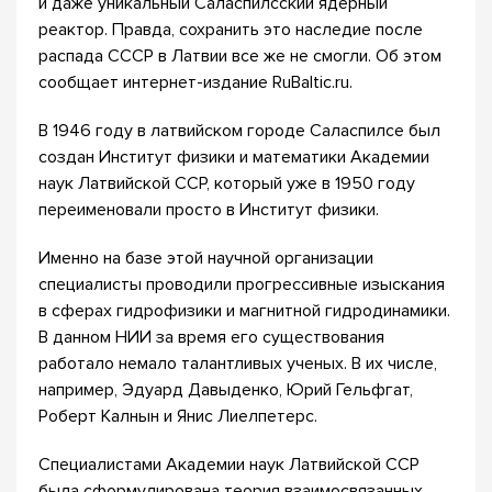
и даже уникальный Саласпилсский ядерный
реактор. Правда, сохранить это наследие после
распада СССР в Латвии все же не смогли. Об этом
сообщает интернет-издание RuBaltic.ru.
В 1946 году в латвийском городе Саласпилсе был
создан Институт физики и математики Академии
наук Латвийской ССР, который уже в 1950 году
переименовали просто в Институт физики.
Именно на базе этой научной организации
специалисты проводили прогрессивные изыскания
в сферах гидрофизики и магнитной гидродинамики.
В данном НИИ за время его существования
работало немало талантливых ученых. В их числе,
например, Эдуард Давыденко, Юрий Гельфгат,
Роберт Калнын и Янис Лиелпетерс.
Специалистами Академии наук Латвийской ССР
была сформулирована теория взаимосвязанных