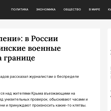
ПОЛИТИКА
ЭКОНОМИКА
ОБЩЕСТВО
В МИРЕ
К
лени»: в России
аинские военные
 границе
радов рассказал журналистам о беспределе
ются над жителями Крыма въезжающими на
яд унизительных проверок, обыскивают часами и
ени и принуждают произносить какие-то клятвы.