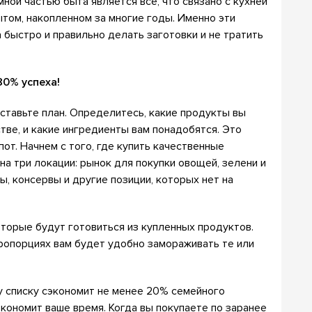
ой частью быта является все, что связано с кухней
ытом, накопленном за многие годы. Именно эти
а быстро и правильно делать заготовки и не тратить
80% успеха!
ставьте план. Определитесь, какие продукты вы
тве, и какие ингредиенты вам понадобятся. Это
от. Начнем с того, где купить качественные
на три локации: рынок для покупки овощей, зелени и
ы, консервы и другие позиции, которых нет на
оторые будут готовиться из купленных продуктов.
пропорциях вам будет удобно замораживать те или
у списку сэкономит не менее 20% семейного
сэкономит ваше время. Когда вы покупаете по заранее