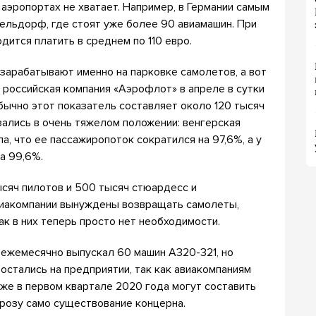
 аэропортах не хватает. Например, в Германии самым
ельдорф, где стоят уже более 90 авиамашин. При
дится платить в среднем по 110 евро.
 зарабатывают именно на парковке самолетов, а вот
, российская компания «Аэрофлот» в апреле в сутки
обычно этот показатель составляет около 120 тысяч
ались в очень тяжелом положении: венгерская
а, что ее пассажиропоток сократился на 97,6%, а у
на 99,6%.
ысяч пилотов и 500 тысяч стюардесс и
виакомпании вынуждены возвращать самолеты,
как в них теперь просто нет необходимости.
 ежемесячно выпускал 60 машин А320-321, но
остались на предприятии, так как авиакомпаниям
 уже в первом квартале 2020 года могут составить
грозу само существование концерна.