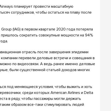
h Airways планирует провести масштабную
тысяч сотрудников, чтобы остаться на плаву после
es Group (IAG) в первом квартале 2020 года потеряла
ию пришлось сократить совокупные мощности на 94%
года.
 авиационная отрасль после завершения эпидемии
е компании перевели деловые встречи и совещания в
 можно по видеосвязи. А ведь ранее именно деловые
дные, были существенной статьей доходов многих
ься под меняющиеся условия, чтобы выжить и хоть
ревозчики, среди которых American Airlines и Delta
места в ряду, чтобы пассажиры могли держать
таким образом все-таки стимулировать людей