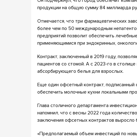
Он подчеркнул, что город обеспечит компа
продукции на общую сумму 84 миллиарда ру
Отмечается, что три фармацевтических зав
более чем по 50 международным непатенто
предприятий позволит обеспечить лечебные
применяющимися при эндокринных, онкологич
Контракт, заключенный в 2019 году, позвол
пациентов со стомой. А с 2023-го в столиц
абсорбирующего белья для взрослых.
Еще один офсетный контракт, подписанный 
обеспечить молочные кухни локальными про
Глава столичного департамента инвестицио
напомнил, что с весны 2022 года количеств
заключения офсетных контрактов выросло б
«Предполагаемый объем инвестиций по новы