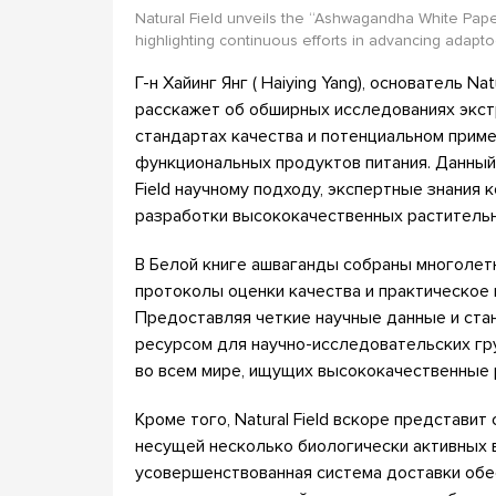
Natural Field unveils the “Ashwagandha White Pap
highlighting continuous efforts in advancing adapt
Г-н Хайинг Янг ( Haiying Yang), основатель N
расскажет об обширных исследованиях экст
стандартах качества и потенциальном прим
функциональных продуктов питания. Данный
Field научному подходу, экспертные знания 
разработки высококачественных растительн
В Белой книге ашваганды собраны многолет
протоколы оценки качества и практическое 
Предоставляя четкие научные данные и ста
ресурсом для научно-исследовательских гр
во всем мире, ищущих высококачественные 
Кроме того, Natural Field вскоре представи
несущей несколько биологически активных 
усовершенствованная система доставки обе