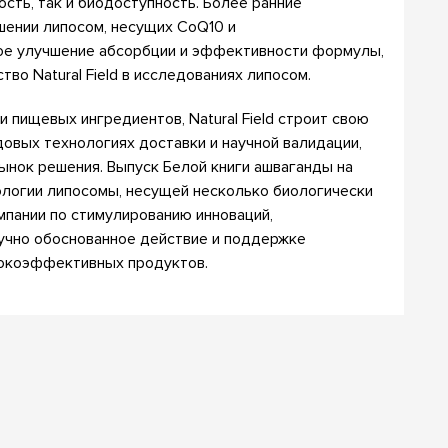
сть, так и биодоступность. Более ранние
шении липосом, несущих CoQ10 и
ое улучшение абсорбции и эффективности формулы,
во Natural Field в исследованиях липосом.
 пищевых ингредиентов, Natural Field строит свою
овых технологиях доставки и научной валидации,
ынок решения. Выпуск Белой книги ашваганды на
логии липосомы, несущей несколько биологически
мпании по стимулированию инноваций,
учно обоснованное действие и поддержке
сокоэффективных продуктов.