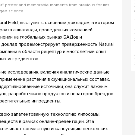
er” poster and memorable moments from previous forums,
ogen science.
atural Field, выступит с основным докладом, в котором
ракта ашваганды, проведенных компанией,
енении на глобальных рынках БАДов и
 доклад продемонстрирует приверженность Natural
компании в области рецептур и многолетний опыт
ых ингредиентов.
ние исследования, включая аналитические данные,
применение растения в функциональных составах.
ндартизированные источники, она служит важным
упп, разработчиков продуктов и новаторов брендов
растительные ингредиенты.
т свою запатентованную технологию липосомы,
веществ в рамках онлайн-презентации. Эта
спечивает совместную инкапсуляцию нескольких