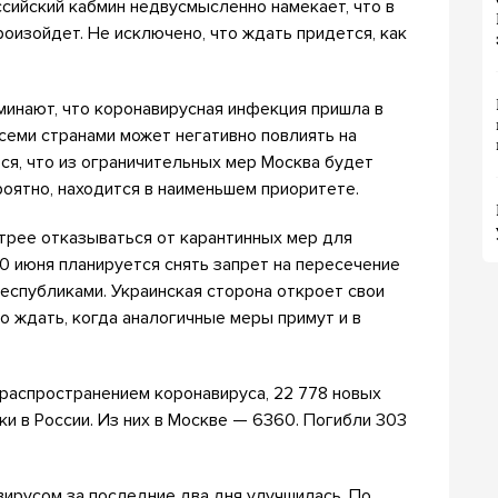
ссийский кабмин недвусмысленно намекает, что в
роизойдет. Не исключено, что ждать придется, как
оминают, что коронавирусная инфекция пришла в
всеми странами может негативно повлиять на
ся, что из ограничительных мер Москва будет
ероятно, находится в наименьшем приоритете.
стрее отказываться от карантинных мер для
 10 июня планируется снять запрет на пересечение
еспубликами. Украинская сторона откроет свои
о ждать, когда аналогичные меры примут и в
 распространением коронавируса, 22 778 новых
ки в России. Из них в Москве — 6360. Погибли 303
вирусом за последние два дня улучшилась. По