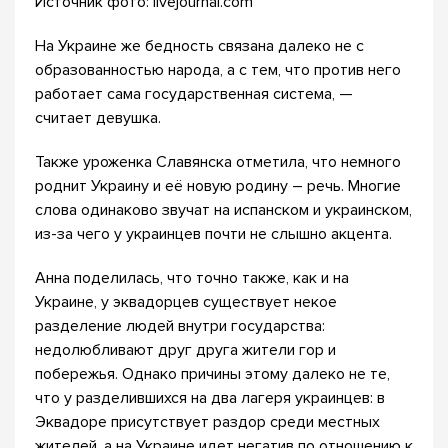
Источник фото: livejournal.com
На Украине же бедность связана далеко не с
образованностью народа, а с тем, что против него
работает сама государственная система, —
считает девушка.
Также уроженка Славянска отметила, что немного
роднит Украину и её новую родину – речь. Многие
слова одинаково звучат на испанском и украинском,
из-за чего у украинцев почти не слышно акцента.
Анна поделилась, что точно также, как и на
Украине, у эквадорцев существует некое
разделение людей внутри государства:
недолюбливают друг друга жители гор и
побережья. Однако причины этому далеко не те,
что у разделившихся на два лагеря украинцев: в
Эквадоре присутствует раздор среди местных
жителей, а на Украине идет негатив по отношению к