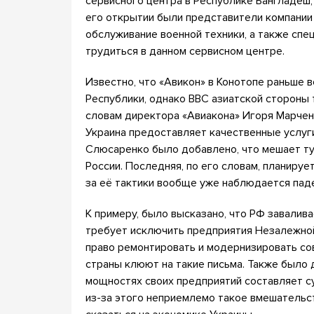
сервисного центра в Республике Бангладеш,
его открытии были представители компании
обслуживание военной техники, а также спе
трудиться в данном сервисном центре.
Известно, что «Авикон» в Конотопе раньше 
Республики, однако ВВС азиатской стороны 
словам директора «Авиакона» Игоря Марченк
Украина предоставляет качественные услуг
Слюсаренко было добавлено, что мешает тут
России. Последняя, по его словам, планируе
за её тактики вообще уже наблюдается пад
К примеру, было высказано, что РФ завалив
требует исключить предприятия Незалежной
право ремонтировать и модернизировать со
страны клюют на такие письма. Также было 
мощностях своих предприятий составляет 
из-за этого неприемлемо такое вмешательс