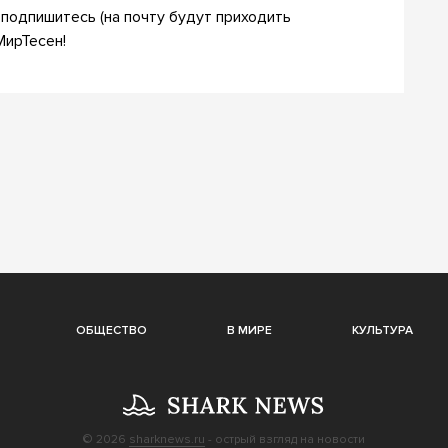
подпишитесь (на почту будут приходить
МирТесен!
ОБЩЕСТВО
В МИРЕ
КУЛЬТУРА
© 2026
sharknews.ru
- острый взгляд на новости