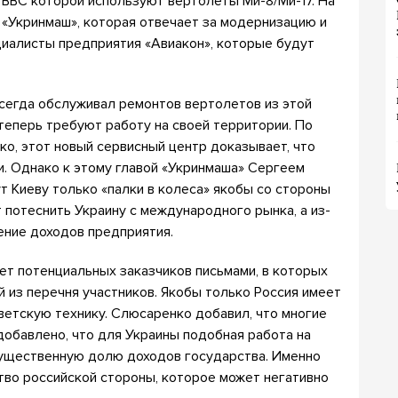
 ВВС которой используют вертолеты Ми-8/Ми-17. На
 «Укринмаш», которая отвечает за модернизацию и
циалисты предприятия «Авиакон», которые будут
всегда обслуживал ремонтов вертолетов из этой
теперь требуют работу на своей территории. По
о, этот новый сервисный центр доказывает, что
и. Однако к этому главой «Укринмаша» Сергеем
 Киеву только «палки в колеса» якобы со стороны
т потеснить Украину с международного рынка, а из-
ение доходов предприятия.
ает потенциальных заказчиков письмами, в которых
 из перечня участников. Якобы только Россия имеет
ветскую технику. Слюсаренко добавил, что многие
добавлено, что для Украины подобная работа на
существенную долю доходов государства. Именно
тво российской стороны, которое может негативно