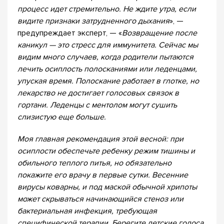
процесс идет стремительно. Не ждите утра, если
видите признаки затрудненного дыхания
», —
предупреждает эксперт, — «
Возвращение после
каникул — это стресс для иммунитета. Сейчас мы
видим много случаев, когда родители пытаются
лечить осиплость полосканиями или леденцами,
упуская время. Полоскание работает в глотке, но
лекарство не достигает голосовых связок в
гортани. Леденцы с ментолом могут сушить
слизистую еще больше.
Моя главная рекомендация этой весной: при
осиплости обеспечьте ребенку режим тишины и
обильного теплого питья, но обязательно
покажите его врачу в первые сутки. Весенние
вирусы коварны, и под маской обычной хрипоты
может скрываться начинающийся стеноз или
бактериальная инфекция, требующая
специфической терапии. Берегите детские голоса,