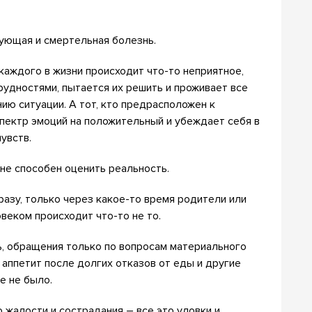
ующая и смертельная болезнь.
 каждого в жизни происходит что-то неприятное,
рудностями, пытается их решить и проживает все
ию ситуации. А тот, кто предрасположен к
спектр эмоций на положительный и убеждает себя в
увств.
 не способен оценить реальность.
азу, только через какое-то время родители или
веком происходит что-то не то.
ь, обращения только по вопросам материального
 аппетит после долгих отказов от еды и другие
е не было.
 жалости и сострадания – все это уловки и