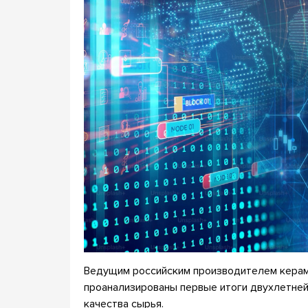
Ведущим российским производителем керами
проанализированы первые итоги двухлетней
качества сырья.