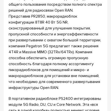
общего пользования посредством полного спектра
решений для радиосвязи Open RAN.
Представив PR2850, макрорадиоблок
конфигурации 8T8R 40 Вт 5G NR,
сконструированный для улучшения покрытия,
пропускной способности и энергоэффективности
при развертывании с охватом большой территории,
компания Pegatron 5G предлагает также решения
4T4R и Massive MIMO (32TRx/64TRx). Компания
способна обеспечить огромную пропускную
способность благодаря полному ассортименту
пикорадиоблоков для помещений и микро- и
макрорадиоблоков для установки вне помещений,
что необходимо для современного развертывания
инфраструктуры Open RAN.
В портативном радиоблоке PS2400 интегрированы
модули 5G Radio, DU, CU и Core Network. Эта «вся
сеть в одной коробке» полностью меняет условия