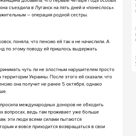
 Женщина добавила, что первые четыре года особых
она съездила в Луганск на пять дней и «понеслось».
важительным – операция родной сестры.
вск, поняла, что пенсию ей так и не начислили. А
нд по этому поводу ей пришлось выдержать
принимать чуть ли не злостным нарушителем просто
а территории Украины. После этого ей сказали, что
енсию она получит не ранее 5 октября, однако
ше.
опросила международных доноров не обходить
х вопросах, ведь там проживает уже больше
ам, эти люди всеми силами пытаются
оторым и вовсе приходится возвращаться в свои