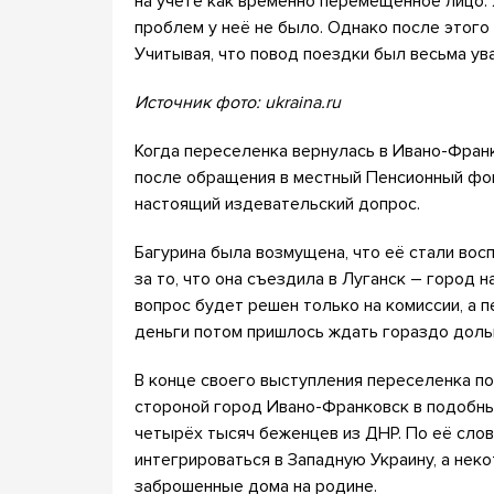
на учете как временно перемещенное лицо.
проблем у неё не было. Однако после этого 
Учитывая, что повод поездки был весьма у
Источник фото: ukraina.ru
Когда переселенка вернулась в Ивано-Франко
после обращения в местный Пенсионный фо
настоящий издевательский допрос.
Багурина была возмущена, что её стали вос
за то, что она съездила в Луганск – город н
вопрос будет решен только на комиссии, а п
деньги потом пришлось ждать гораздо доль
В конце своего выступления переселенка п
стороной город Ивано-Франковск в подобны
четырёх тысяч беженцев из ДНР. По её слов
интегрироваться в Западную Украину, а нек
заброшенные дома на родине.