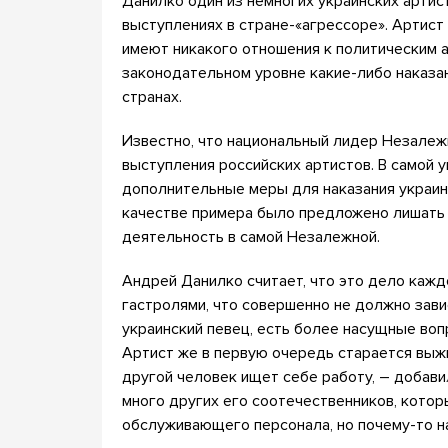
Данилко один из немногих украинских артис
выступлениях в стране-«агрессоре». Артист
имеют никакого отношения к политическим а
законодательном уровне какие-либо наказа
странах.
Известно, что национальный лидер Незалеж
выступления российских артистов. В самой 
дополнительные меры для наказания украинс
качестве примера было предложено лишать 
деятельность в самой Незалежной.
Андрей Данилко считает, что это дело каждо
гастролями, что совершенно не должно завис
украинский певец, есть более насущные воп
Артист же в первую очередь старается выж
другой человек ищет себе работу, – добави
много других его соотечественников, котор
обслуживающего персонала, но почему-то на