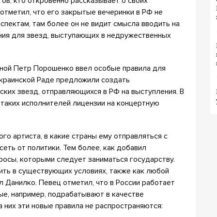
тов, кто откровенно рассказывает о своих
 отметил, что его закрытые вечеринки в РФ не
спектам, там более он не видит смысла вводить на
ния для звезд, выступающих в недружественных
ной Петр Порошенко ввел особые правила для
украинской Раде предложили создать
ких звезд, отправляющихся в РФ на выступления. В
таких исполнителей лицензии на концертную
го артиста, в какие страны ему отправляться с
еть от политики. Тем более, как добавил
росы, которыми следует заниматься государству.
ить в существующих условиях, также как любой
л Данилко. Певец отметил, что в России работает
ые, например, подрабатывают в качестве
 них эти новые правила не распространяются: