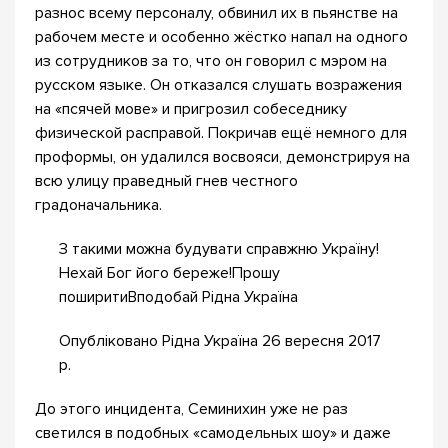
разнос всему персоналу, обвинил их в пьянстве на
рабочем месте и особенно жёстко напал на одного
из сотрудников за то, что он говорил с мэром на
русском языке. Он отказался слушать возражения
на «псячей мове» и пригрозил собеседнику
физической расправой. Покричав ещё немного для
проформы, он удалился восвояси, демонстрируя на
всю улицу праведный гнев честного
градоначальника.
З такими можна будувати справжню Україну!
Нехай Бог його береже!Прошу
поширитиВподобай Рідна Україна
Опубліковано Рідна Україна 26 вересня 2017
р.
До этого инцидента, Семинихин уже не раз
светился в подобных «самодельных шоу» и даже