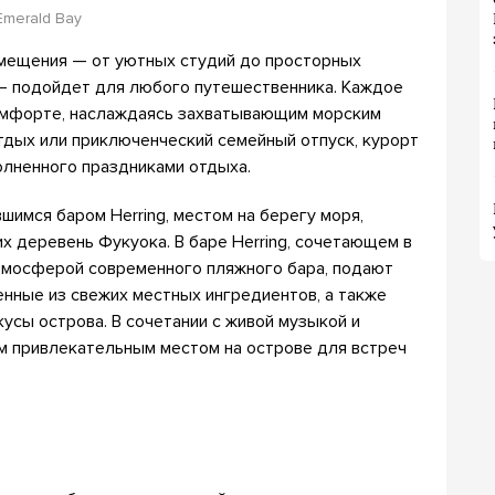
Emerald Bay
змещения — от уютных студий до просторных
 — подойдет для любого путешественника. Каждое
комфорте, наслаждаясь захватывающим морским
тдых или приключенческий семейный отпуск, курорт
олненного праздниками отдыха.
шимся баром Herring, местом на берегу моря,
 деревень Фукуока. В баре Herring, сочетающем в
тмосферой современного пляжного бара, подают
енные из свежих местных ингредиентов, а также
усы острова. В сочетании с живой музыкой и
м привлекательным местом на острове для встреч