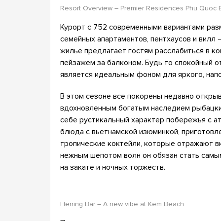
Resort Overview – Premier Residences Phu Quoc 
Курорт с 752 современными вариантами ра
семейных апартаментов, пентхаусов и вилл
жилье предлагает гостям расслабиться в 
пейзажем за балконом. Будь то спокойный о
является идеальным фоном для яркого, нап
В этом сезоне все покорены недавно открыв
вдохновленным богатым наследием рыбацких
себе рустикальный характер побережья с а
блюда с вьетнамской изюминкой, приготовл
тропические коктейли, которые отражают вк
нежным шепотом волн он обязан стать самы
на закате и ночных торжеств.
Herring Bar – A new vibe at Kem Beach