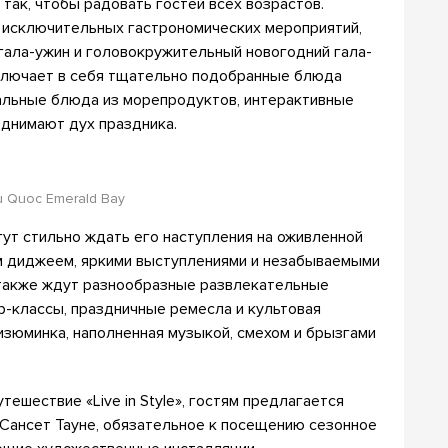
так, чтобы радовать гостей всех возрастов.
 исключительных гастрономических мероприятий,
ала-ужин и головокружительный новогодний гала-
ключает в себя тщательно подобранные блюда
альные блюда из морепродуктов, интерактивные
однимают дух праздника.
Phu Quoc Emerald Bay
ут стильно ждать его наступления на оживленной
ым диджеем, яркими выступлениями и незабываемыми
 также ждут разнообразные развлекательные
р-классы, праздничные ремесла и культовая
изюминка, наполненная музыкой, смехом и брызгами
ешествие «Live in Style», гостям предлагается
в Сансет Тауне, обязательное к посещению сезонное