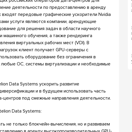
дущих российских операторов дата-центров для
ление деятельности по предоставлению в аренду
х входят передовые графические ускорители Nvidia
иками услуги являются компании, арендующие
вание для решения задач в области научного
и машинного обучения, а также рендеринга
вления виртуальных рабочих мест (VDI). В
нагрузок клиент получает GPU-серверы с
пользовать оборудование без ограничения в
го любые ОС, системы виртуализации и необходимые
lion Data Systems ускорить развитие
 диверсификации и в будущем использовать часть
а-центров под смежные направления деятельности.
elion Data Systems:
ь не только блокчейн-вычисления, но и развиваем
оставлению в аренду высокопроизводительных GPU-