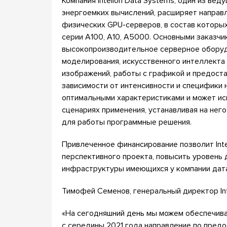
Компания Intelion Data Systems, один из ве
энергоемких вычислений, расширяет направ
физических GPU-серверов, в состав которы
серии А100, А10, А5000. Основными заказч
высокопроизводительное серверное оборудо
моделирования, искусственного интеллекта 
изображений, работы с графикой и предоста
зависимости от интенсивности и специфики 
оптимальными характеристиками и может ис
сценариях применения, устанавливая на не
для работы программные решения.
Привлеченное финансирование позволит Inte
перспективного проекта, повысить уровень
инфраструктуры имеющихся у компании дат
Тимофей Семенов, генеральный директор Int
«На сегодняшний день мы можем обеспечиват
с середины 2021 года направление по пред