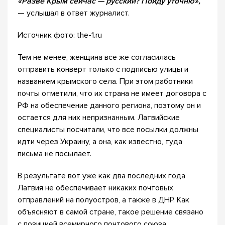
«Разве Крым сейчас — русский? Пойду уточню»,
— услышал в ответ журналист.
Источник фото: the-1.ru
Тем не менее, женщина все же согласилась
отправить конверт только с подписью улицы и
названием крымского села. При этом работники
почты отметили, что их страна не имеет договора с
РФ на обеспечение данного региона, поэтому он и
остается для них непризнанным. Латвийские
специалисты посчитали, что все посылки должны
идти через Украину, а она, как известно, туда
письма не посылает.
В результате вот уже как два последних года
Латвия не обеспечивает никаких почтовых
отправлений на полуостров, а также в ДНР. Как
объясняют в самой стране, такое решение связано
с позицией всемирного почтового союза.