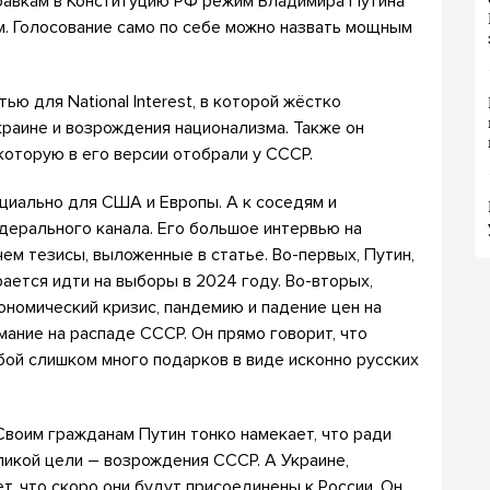
равкам в Конституцию РФ режим Владимира Путина
м. Голосование само по себе можно назвать мощным
ью для National Interest, в которой жёстко
раине и возрождения национализма. Также он
которую в его версии отобрали у СССР.
ециально для США и Европы. А к соседям и
дерального канала. Его большое интервью на
чем тезисы, выложенные в статье. Во-первых, Путин,
рается идти на выборы в 2024 году. Во-вторых,
ономический кризис, пандемию и падение цен на
мание на распаде СССР. Он прямо говорит, что
бой слишком много подарков в виде исконно русских
 Своим гражданам Путин тонко намекает, что ради
ликой цели – возрождения СССР. А Украине,
, что скоро они будут присоединены к России. Он