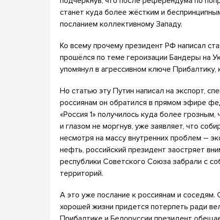
подчеркнув, что после референдума по поп
станет куда более жёстким и беспринципны
посланием коллективному Западу.
Ко всему прочему президент РФ написал стат
прошёлся по теме героизации Бандеры на Ук
упомянул в агрессивном ключе Прибалтику, 
Но статью эту Путин написал на экспорт, сп
россиянам он обратился в прямом эфире фе
«Россия 1» получилось куда более грозным, 
и глазом не моргнув, уже заявляет, что соби
несмотря на массу внутренних проблем – эк
нефть, российский президент заостряет вни
республики Советского Союза забрали с со
территорий.
А это уже послание к россиянам и соседям.
хорошей жизни придется потерпеть ради ве
Прибалтике и Белоруссии президент обещает