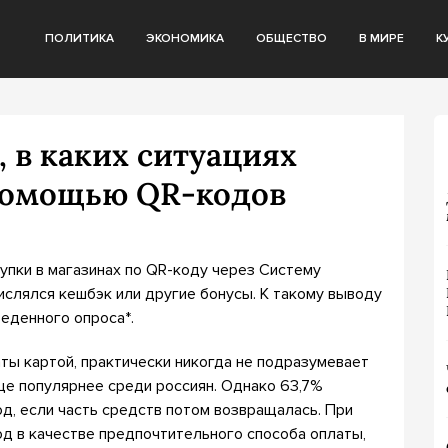
ПОЛИТИКА
ЭКОНОМИКА
ОБЩЕСТВО
В МИРЕ
К
, в каких ситуациях
 помощью QR-кодов
упки в магазинах по QR-коду через Систему
числялся кешбэк или другие бонусы. К такому выводу
еденного опроса*.
аты картой, практически никогда не подразумевает
ще популярнее среди россиян. Однако 63,7%
д, если часть средств потом возвращалась. При
д в качестве предпочтительного способа оплаты,