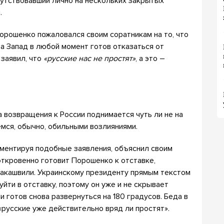
сутствовавший лично на нескольких закрытых
.
Порошенко пожаловался своим соратникам на то, что
 а Запад в любой момент готов отказаться от
заявил, что
«русские нас не простят»
, а это –
а возвращения к России поднимается чуть ли не на
ся, обычно, обильными возлияниями.
мментируя подобные заявления, объяснил своим
откровенно готовит Порошенко к отставке,
аакашвили. Украинскому президенту прямым текстом
уйти в отставку, поэтому он уже и не скрывает
 готов снова развернуться на 180 градусов. Беда в
«русские уже действительно вряд ли простят».