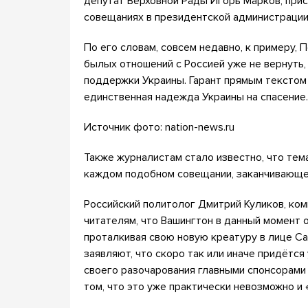
депутат Верховной Рады Игорь Марков, при
совещаниях в президентской администрации
По его словам, совсем недавно, к примеру, 
былых отношений с Россией уже не вернуть,
поддержки Украины. Гарант прямым текстом 
единственная надежда Украины на спасение.
Источник фото: nation-news.ru
Также журналистам стало известно, что тем
каждом подобном совещании, заканчивающем
Российский политолог Дмитрий Куликов, ко
читателям, что Вашингтон в данный момент 
проталкивая свою новую креатуру в лице С
заявляют, что скоро так или иначе придётся 
своего разочарования главными спонсорами и
том, что это уже практически невозможно и 